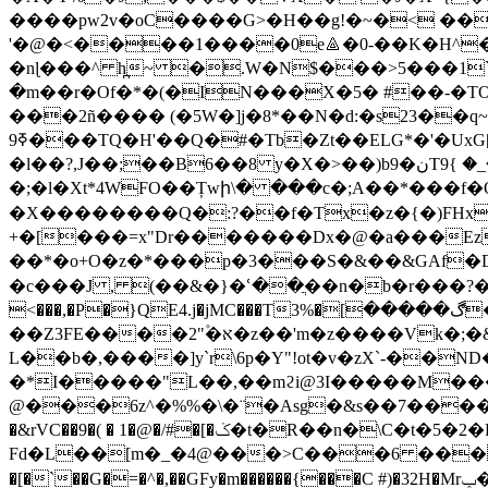
����pw2v�oC����G>�H��g!�~�< ��
'�@�<����1����0e⟁�0-��K�H^�\1�Ȱ�O�
�nɭ���^ h̪~ �.W�N$���>5���1
�m��r�Of�*�(�IN���X�5� #��-�TO
���2ñ���� (�5W�]j�8*��N�d:�s23��q~��ٺ��̸��๲���]���� :vH�d�p_�iI�?��2�["Z�ҫ�:^���D)���1�;$
ߧ9���TQ�H'��Q�#�Tb�Zt��ELG*�'�UxG[�M ���eJ�[�oV&���^�e���٦��L��ܳӜ*e`! ��^]_O= h�5
�l��?,J��;��B6��8 y�X�>��)b9�نTۥ��_� }9Xh��]n���Q��n̺q5j�On>�5 ��9�].�,@H����������]N
�;�l�Xt*4WFO��Țwի\� ���c�;A��*���f�Q˳j��ޱ*dQ�Ao�$q���N������х��ı^^ݛ�G$���������!���e��aԋ[�Gt
�X��������Q�:?��f�Tx�z�{�)FHx�B
+�[���=x"Dr�������Dx�@�a���Ez
��*�o+O�z�*���p�3���S�&��&GAf�D�O�mg�U�7;��٩=9hu��-�+m뉾�� #jm�
�c���J , (��&�}�ՙ��ֲ��n�b�r���?�������9ט�o��2�LD`=�J����0��D�n��[?R�8�#@>DfN�
<���,�P�}QE4.j�jMC���Tڰ�����]�%3�"�g����
��Z3FE����א�۫"2�z��'m�z����Vk�;�&�B���q�\�&������d��EU����2ˌ<�A����H�
L��b�,����]y`r\6p�Y"!ot�v�zX`-��N
�*I�����"L��,��mϩi@3I�����M���ߡBh���(:�ūU��6�]˿qYq��dG���@
@���6z^�%%�\�¨�Asg�&s��7����
�&rVC��9�( � 1�@�/#�[�ݢ�t�R��n�\C�t�5�2�P�ֵ�w���#�0f�K5��Y�}��*z���zy!�LQ-a � ��g�f��?
Fd�L��[m�_�4@���>C���6 ����!粈��%�
�[�`��G�