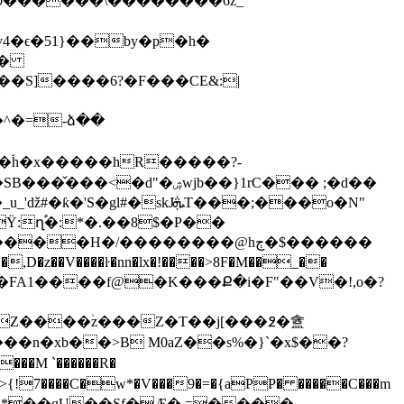
�^�=-ձ��
skJܞT���;���o�N"
�fq����H�/��������@
hڄ�$������
�,D�z��V����ŀ�nn�lx�!����>8F�M��_��
LG ���FA1����f@�K���Ք�i�F"��V�!,o�?
��M `������R�
,���h *��gŲ��Sf�Æ� =����