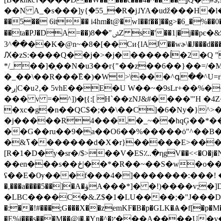
��N A_�s���]y{ؚ�55_�R�j˩YA�uǆ���H�l����p�*���G;5J���8��yP��3�� Iޕ���@'�_�G�o�
��5�� 6it�� i4hm�t@�wI��f��]��g>�6_�%��0���q&> ]�F�C���Y��bi��� �ش+UA�t
��ta�PJ�DA=��)ݜ"��8Z s�'��1|�j��pє�&$�� S��z�m����.Uh�A�E3q�o���r���f�n�7[��Z�~�2���(�Lp?i���� �.� �K�Ibx߈��/
��^3��K�@n~�8�[��Cи{lAJ ��wɚ\�J���d���4��9�Bɴ4o��,�6����N�mbFi�����B�Hh�ض�l����Ah�k/
Ԕ�zS:����Q��j�>�j������ĺ�2�Q "ʍ
*/_��]�֛��N�u3��r{"��z��6��}��=/�M��po��l<�,����DE��
�_��\��R���߰E�)�W>\���^գ��^U=rhSiI
�ږ|C�uϩ,� 5vhE��E�U W��~�9sLr+��%����$%)�9���D�uu�v�A�����wd�j�#�־�'�0��u���!&M�}Z�p�
��� v =�^])�ʈ{:[ H`��zǊ&#����'"H �4Z
�xc�g�n��QC$�;��\��C]�6�Ny�}^>�B��
�j�����R4���,ֹ�_~��hqĢ��*��
��G��ru��9�a��O6��%�����ȯ"^��B��
�&ߖ�������d�X�r}�����E>���Ӈr��#�we�2~�����\<�����y�]����y]
[R�1�D�y�sr�/$>��V�ES؊�ηgV��<<�O�j�NФ�#�&tܫ�Ǟ1�1AIW��ů�7F�|?�}+,:�l��X���$-�p"sUQ��5!�
��en���s��ځ|��*�R��~��S�w�o���H��� *��8���v��U�7@S<�xF1=�QU |ҵ�0)t 0A㼙
ʢ��E�Ѹ���f���4�]�������:���! ����zq� ݰi�]R6`+!����}͊MK� 1?_`�@�ѸF�s�iL��#oF��G�
�,���a����5��]�A�ۋA���*]� �!)����v;�]D^�,i�mt�!��?���1ڲ'��"�mJ�"�-
�LBC����C�&.Z$�1�LU����;�"J���Dh�
�:��!#���;G���X��zemKF�B�p�GLK�Ѧ�f[�p�M��
�E%i���s���M��@j�.�Yn�^�ץ���A����U�v�q�+�Q�����(���`Z�^��O.���2Y=L�A/�r�I