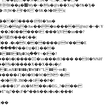
iYjW�-F�R `�SK�J�Bs|
/Zs�dg�Aw��t�tn����@m}\�+�\ Y
�� -�s�V,������@W���E
����P��©ҭ(�E}���
t��B�$p�Oզ��Y<�I�?
a��u�l����X��X��a�y!
mX�F�8��q'̑�W$�V"L��~nv�}
��I�⾟.3M�s�1i��P�!
4g7 ��cF�*��&��z�u�c���l