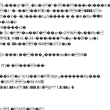
J��
e$����ν2�
�E�_W��\νL�{H<���i���7%�g+��[֘8� y.t�}゠
��ږ����)m�K�T8�
lY]� ����4��/