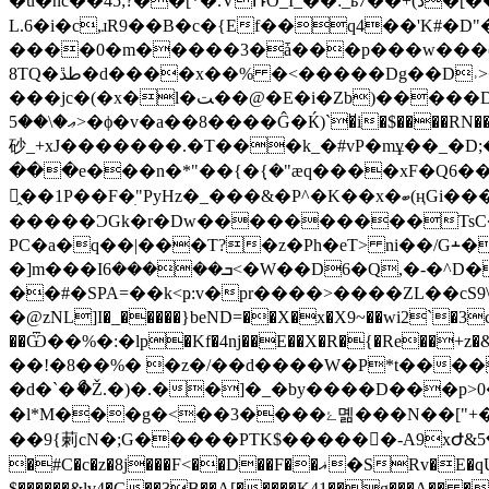
�u�nc��45;?��[*�.VՌO_I_��:_ьڐ)+��7�[���;����QI�`6)��ھuU�j 5� 0�L����Qv��)�0������\��������6z_
L.6�i�c,ɹR9��B�c�{Ef��q4��'K#�D"
����0�m�����3�ǡ���p���w���(��q��;RϤN^�?��� 
8TQ�طڐ�d����x��% �<�����Dg��D˒>�zhU ��������s�K����x|ΓB�t�����_�
���jc�(�x�l�ﺖ��@�E�i�Zb)�����D�[�>E�0�1�VP��$i�c��:0kv,�A���%���S]����6?�F���CE&:|
ޢ�\��5>�ϕ�v�a��8����Ĝ�Ќ)`�̆i�$����RN���zd��@d!O��r�j
砂_+xJ�������.�T���k_�#vP�mұ��_�D
���e���n�*"��{�ܼ{�"ӕq����xF�Q6��
̭��1P��F�ׅ"PyHz�_���&�P^�K��x�ބ(ңGi���}$��]��9@��N67��jp�AvwN��y��޾��ۘh�x�����hR�����?-
�����ϽGk�r�Dw����������TsC�/�z��oK���yD�Os��
PC�a�q��|���T?�z�Ph�eT> ni��/G﬩�����z
�]m���Iܒ�����6<�W��D6�Q,�-�^D��j���b5���F�td�tn�Y-�Oi��lr7_5@��~Ÿ:ղ֠�:*�.��8$�P��
��#�SPA=��k<ҏ:v�pr����>����ZL��c
�@zNL]I�_�����}beND=��X�x�X9~��wi2`�3c�#
��Ѿ��%�:�lp�Kf�4ǌ��E��X�R�{�Re��+
��!�8��%� �z�/��d����W�P*t�����U�N
�d�`�ޯ�Ž.�)�.��]�_�by����D���p>0�ɤ�w���B�ai��F�ڝ��T�۔��2�<��r
�l*M���g�<��3����ۓ몖���N��["+�AFy���6V��0 1���о���WS4�]�c�-���n�xb��>B M0aZ��s%�}`�x$��?
��9{䓶cN�;G�����PTK$������ِ-A9xԺ&5�Ql �@
�#C�c�z�8j���F<��D��F��ޣ�SRv�E�qUno�n=YY]�������a�� ������!U8yr��BH��²l�<'ȕ�N�=�>{!7����C�w*�V���9�=�{aPP� �����C���m
$������&lv4�G��3B��A[�����K41��g��