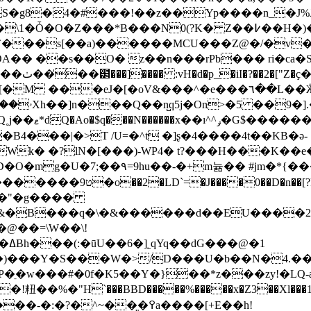
S�g8�4�#���!��z��Yp����n_�J%J
Z���*B���N0(?K� Z��߇��H�)�S����}
`���s[��a)������MCU���Z@�/�v�
A�� ��s��O� z��n���rPb��� ri�ca�S
ɝ}�?
��6�G�t�
4���|�>T /U=�^t �]ʂ�4����4t��ΚB�ә-
Wk� �?lN�[���)-WP4� t?���H���K��e
*{���y�{�!��N�Ԭi���h?�ӿ
�3� )Z���L"JE�(`y�i��"[
D�@��=\W��\!
�1
)���Y�S���W�>/D���U�b��N�4.�� �
"H`���BBD�����%�����x�Z3��Xl���1�|)|�
�-�:�?�^~���᪸߉a����[+E��h!
=�^�,��GFy�m������{���C #)�32H�Mrݕ��