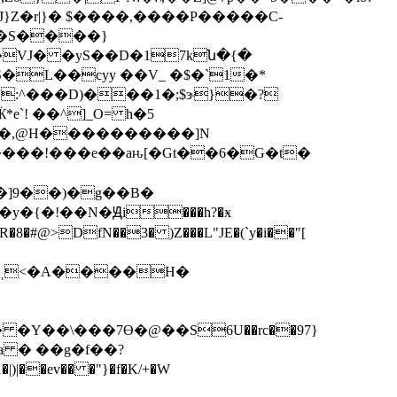
}Z�r|}� $����,����P�����C-
VJ� �yS��D�17kն�{�
�L��cyy ��V_ �$�`1�*
�]9��)�g��B�
Y��\���7Ө�@��S6U��rc��97}
�ev�� �"}�f�K/+�W