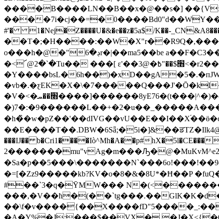
����B����LN��B��x�@��s�] ��{V:O
����7i�cj��=�0����Bd0"d��WY��@
#'� 1�Nej�Z����U�&�e��z�5a$/K��-_CN&A8���
��T�;�H����:��W�X"r��R9Q�,���
o���h�@�"ڊ�6r�|��ma5��be a��F�C3���}�Ґ�Ѩ<%Dm�G-�glf�� ��C�:��Ҷb���35���'�7ݶU\�%sW*����}
�<՜@2�`�Tu�� ���[ ɛ'��׫$��"߿�@3<�r2��eW����К��f/
�Y����bsL�6h��)�xD��gA�5�.�пJW�o���/p��jr��J�$.Dן��V���
�vb�.�ƹEK�X�\�7�����Q���J'�Ō�kl
�V�<�׫��ܚ����]������8yE76�(t���|^�)�d������6�C�
�)7�:�9������L��+�2�u��_�����A���[�
�h�̏�w�pZ��'��dIVG��vU��E��I��X֝��ӫ�cU����:�ħ����
��E����T��.DBW�6Sǟ;�5i�]&��ਡTZ�Ilk4
���Ĳ�� b�Cri1����Iò^Mh�A��p#hX�5l�C
2�������mu"vAg�m���Ԡ�@�MuKvM^e2��rT
�Sa�p��5���\�������N`���6o!���!� 
�=[�Zz9�����kb?KV�o�8�&�8U*�Ħ��P �fuQ�rR�t���z¥��-�#�
#��`3�q�ȲMW��� N�(<��������
���,�V��ħ�(��`tg���.��GlK�K�d
��\f�v����{��X����fD"5����_:��
�A�Y%�J;���$��VX� �J�X<{�0��