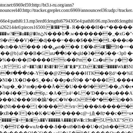
or.net:6969el59:http://bt3.t-ru.org/ann?
unceel40:http://tracker.grepler.com:6969/announceel36:udp://tracker.
36666e4:pathl6:13.mp3eed6:lengthi6794305e4:pathl6:06.mp3eed6:leng
�*�؞R��|��8I�v*���������tFt}���L��K6�@��<�g|
�_�xG�"��,R�0�v4�I�g�|�
 ��d&z+=>�[��<��*��a���?
}M��@b}aF��B�Guս��ö�'�qld�3��5��<3p
@
��@Z����HTK��Ŗd^��%EޒeH�'��R�M=��y���p�
NI�1X�D��S_��a`��p�zǸ9� �*���EL���
��U���9�6 5��ۺN�e�T܏*��(J8~�ΗգC���_;�t Xz!
�4�� k�z6p,: �A� z4^�L �'D��w�a���Ab�
���h2���5H�媥/'�pC�W�oOsf�*��()��
|Nb���� {�l���'cvtr<j���&�����-
�K�U�:����c@~јゑ�8ק��c�=u��F?<�巁Ԯ�
�+�d�x��V�����A���t[�W�c1$ͮm�5UhXE"SO\��
;�TȻ��wuJz���˵$��xt8�lh��U�zQnh��G