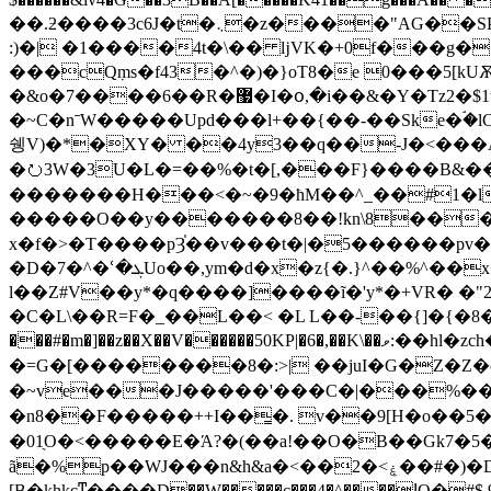
��.ƻ����3c6J�t�܆�z����"AG��SP)�%I� t����?�zv�"�x���xz�l�&�y��H��g�׿Wy�~�/u�@x��Xvq7�f'&�Ђ�
:)�| �1����4t�\�� ǉVK�+0f���g�
���cQٜms�f43�^�)�}oT8�e 0���5[kUѪ�
�&o�7����6��R�޷�I�օ,�i��&�Y�Tz2�$1u�vu�ZT}C����������=1����Ϙ(B�������1H�'hm�
�~C�nˉW�����Upd���l+��{��-��Ske�ۘ�l
쉥V)�*�XY� ��4y3��q��-J�<���A;����:٣�L<�Q��eQ��(��0�Nb�r��2�
�⭮3W�3U�L�=��%�t�[,���F}����B&����g��٣e@X���ZUa�@����*�u姮�T#�
�������H���<�~�9�ħM��^_��#1�l
�����O��y�������8��!kn\8����
x�f�>�T����pȜ֓��v���t�|�5������pv�Q�
�D�7�^�ՙ�ܓUo��,ym�d�x�z{�.}^��%^��x���>����� d�PuS��Ie�Tkbj��M�����b�(����􆟲 �\os���rB3��� ��H�%%H'
l��Z#V��y*�q����]����ĩ�'y*�+VR� �"
�С�L\��R=F�_��L��< �L L��-��{]�{�8��Lյ
���#�m�]��z��X��V������50KP|�6�,��K\��ވ:��hl�zch�ȟ�J(��E�|�o�hg(��o��$=?0��녊 ����6������4`[�0�93�W|�N<�j!
�=G�[��������8�:>| ��juI�G�Z�Z�c�
�~ve���J�����'���C�|���%��� ��P"V$ 7 ,��̶&���cP�
�n8��F�����++I��͇�. v��9[H�o��5�Z�%}g~�
�01̖O�<�����E�Ά?�(��a!��O�B��Gk7
ã�%p��WJ���n&h&a�<��2�<ۼ��#�)�DV]�����)������P�0��}R�jÆ~8X �y8w^~:��
[B�khkcͳ����D��W�����c���4�^����ͿQ�#