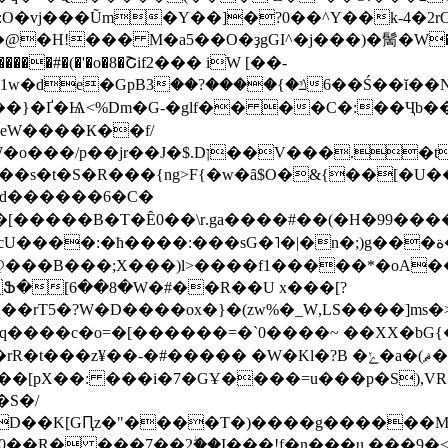
�vj���Ũm�Y��]�?0��^Y��k-4�2r
�H!��� M�a5��O�ҙgGI^�j���)�䯾�W���*o
����#�(�'�o�8�Շif2��� iW [��-
1w�de�GpB3ݿ�}����?����6Ś��ĭ��N������K��fԨ��-�٧7����`��伃���
.�t���g�(��� =-~�#�y�Y-
��s�t�S�R���{ng>F{�w�ȃ$O�&{��[�U�
����B�T�Ȇ0��\r.ga����#��(�H�99�����
:���sG�˥�|�n�;)g���ة� t#��;��dKJπĵ8񵔯,bNԈ:,��l-�/
@���B���;X���)l>����f1�����*�oA������
E���Ֆ�[6��8�W�#��R��U x���[?
5�?W�D����ox�}�(zw%�_W,LS����]ms�>
�9q��� �c�o=�[������=�`0����~ ��
XX�bG{
���� �W�Kl�?B �ݺ�a�(ޘ�E=C��Y@�3;ǻ� laD $�E�X�
[pX��: ���i�7�GҰ����=u���p�S),VR�
�S�/
D��K[GԤz�"����T�)����g������M�
R� ���7��2ۖ��I���!f�n���u,���9�<,Zo