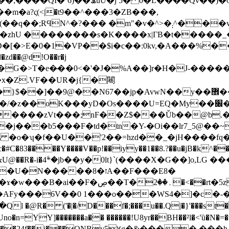
��m�a?ς(<|�t9��^���3�ZB���,
�m"�v�^>�܄^���v4�ϵ�51}��by�p�h�
;�G�>T�e�̶��0<�'�J�%A��]r�H�J-����
x�Z.VF��UR�j{�闀
��U=EQ�My��׌�SB���̌���<�d"�ۺwjb��}1rC��� ;�d��
Vt���;nF��Z$���Ǔb��@b.�_u_'ǆ#�ƙ�'S�gl#�
S9\ �o�ʮ�f��U��'2��=hzd��_�jH���
C�83����Y����V��p!��iyy��1��8.?��u�jB�k^��
z�&U@��R�-i�4٘*�jb��y�0lt}`(����X�G��]o,
�����8�זA��F���E8�
t�5zZ����۠z���Z�T��j[���߶�盦
R� ('�|�/D���f�;���u��.Q|�}'���st��
�A�� ���24f��j���ONBv5̜۷g�&����