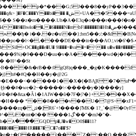
"�:�����e�[���#]���h����+n#�v��i��m���E��*g�3���knPC����ޚ�����Fn4�ٯ��G����L�WI�
�5���=aU�{~�~����R㻳{�~���|�TM�����A #-
��ђ� i��,�z�u\��};bm5��;/;�&I�B|N
�in���AOߑvi�6'�$-� Ã{/��m��E� ��qv�cZ&�y��Øy�
÷OC��g��e�U� 9l���=�va�=�^�� u
�w��#���
� �H^��St
�&�rΒ��:0gQ8)q���_�g�K����d|:L���{���
j}h#�#Q��H��y�@2G
E���<�\����1��X�[�BA̪R �7�uԻ� 
d@ݼ������Dy���
��.�}J�@*7 C�3��q>�-
۸��� GQDp�,J�w�O0$��11?
�0�����HR���7� C�7o��'$?