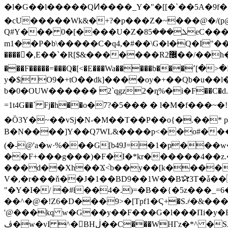
�l�G��l�����QͶ����_Y�"�[[�`��5A�9f��K���#�8����gΚ�ލ"���thL@)n��1L3(Y��������
�cU�����Wk&�+?�p���Z�~���@�/(p@'�wY�Yk��ڄsӵ�yփY-�Q�<�YTl�C�GJ�11�Ϟ���Ə
Q#Y��� 0�[����U�Z�8ܠ���5eC���ձ�IU���k~���K��㵃-�)�j��j]��>����ʺ#y�\ Oy�:�
m1��P�b\�����C�q4,�#��\G�l�Q�I"��
�����ً,E��`�R[$&�������R޼2��/��h���KQ�f+�R��.'�1�;��g��{��4��?�ԓ!��s��P���Q�Ӽ�1H B;9�[��?
���F�����=���Q�[<�E���Wa�����b��
y�$|O9�+tO��dk]����oy�+��Qb�u��l���%ZL��;k;qR`A-� q 
b�0�OUW������ 2`qgz2�ȵ%�і�F��C�d.�E�
=1t4G��` Fj�һ��o�7?�5��� � l�M�f���~�!�9��K�ﳓ#�d� r����O��߆?�����D����m%KXO���
�Ȍ3Y�~��vSj�N-�M��T��P��o{�.��* p��%f<���
B�N����]Y��Q7WL&����p<��o#���AG �-�R5�b����M�8�� ۓ�
(�-@'a�w·%���G[b49J=�1�p�
��w
��F+���g���)�F�I�*kr������4��z.��L��&a�`��ic�$
���d��Xh��Ϫ<֙b��y��[k����b��(`́���B¹ߜqil�
V�,�r���ň��J�1��BD9��1W��B✰3T�ǡ��F_��cJS�W��g�g6#x�
"�Y�I�/ �#ƚ��4�.)=�B��{�5z���_=6�
��^�@�!Z6�D���9>�[Tpf1�Ϛ+�S.҂�&����+���O:�L
'@���kq w�G��y��F���G�l���Πi�y�B�_
ڤ�w�vI ^�BHڶ��C���WHГz�*^ �SJ�7H���aN�n����0�������-l� ��V���y�b*E�j@ʊ�����a�#`