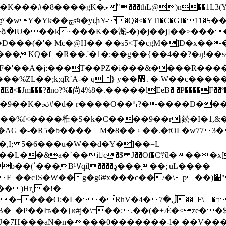
]�x\H�GbY(7J*�cg��4�ؿ^,�o���<�b���@d}o,!
I�������l�Fù�-���sc
D���(�'� Mc�@H�� ��s5<Ţ�cgM�]D�x��� 
�՚[�>�F�'��A�j:���T��PZ�i���&����R�
} y��΃؍�˒W��c�����.� yc�R�f���#�g�{��
<�Jm���?�no?
%�尚4%8�.�����lEeB� �P����F��º��^
��#�)_tt:����
�䊒�S�k�C����9��rj鈆�I�1,&�q�L�ހ���M�6����
�.�tOL�w773�%�t=�"�����:v҅-�f�B,
�,I; 5�6���u�W��d�Y�]��=L
 J��Of�C܊ƌ����x[�LJ��g� ��I-�����Ljf
���ډ�����;|uL����
��c��/�\ p��)׊"�e�S ��ZB~iN�RW��j@5��=ȑ���Ç�a
�)Hr˛ �!�|
��RhV�4�ڷ�7��_F\�ר(��i��~��
�P��Iԏ��{ԟ#j�\=��:.��(�+Ǽ�<ze��$