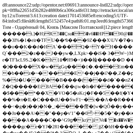
d8:announce22:udp://opentor.net:696913:announce-listll22:udp://opent
pk=0ff8a22651d5b282e4880b6ca306ca4fel31:http://retracker.local/anno
by12:uTorrent/3.613:creation datei1701453685e8:encoding5:UTF-
84:infod5:filesld6:lengthi5152457e4:pathl6:01.mp3eed6:lengthi57
Тим - Одарённый 04, Князь [Максим Полтавский]12:piece lengthi262144e6:pieces16500:�f�
�����t.]�H)R5��C̠su�5�v6��HP��90@�����w?��u��@�0nڻN���ձ�.w������
��3I%�1�eir�TFU��ߞi���9Z���X\UV�߉�x9�v��V)��dj���=��⧖�$��/�L:���o�n����1�@� �����C
��o��K��d�HA`���Q�=Y� H�����ch��A��� i��ڝn��� E�͂�4׷'�4H�==�/
Q`���2�z��(J��yw�,LXpk>��iS� 3�W~
e�TFЪcL9Sݣ�K�h{۵�H9�+)i��耣�����D ��%��r��(D����E'o��Pm� Ca�uw p�!�H�0g�h7XuLF@t���c)�
�]�����
X�w�gGq���{�.���Em��ߑR' G sF+��7d�J �S�F�Ft�"�;�*]CDz�2������Wk�$NB�6���;آ�o`�)�<��
�b��z�~�'��a�E^��j��i?��,Z��բ�#���d�-Y
%�d�U���֨ׄ��B����(���d�`��nZ�
Z�Q�����Ei8A�Ĕ��q\w�Is�F������7щp�_�3^m�p���Å
�$���*��X�VO�5�əKcj�F��5��f(�Y�8
��%�π�IL�C���dU��SwF1~�c��A��R��
��<�g�)��)�N�_:����㒘�[w�QȰ��y���t
��Jn���A\��"��p�v'1"��0ͯ>�5�"�y��i�xB��3]�h
����A����C��^G9ց�kr)jiVe� ' �x��W�����
����gc�e�YJ�281����� jjZ�hH����7