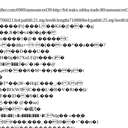
dler.com:6969/announceel39:http://h4.trakx.nibba.trade:80/announceel3
thi7060213e4:pathl6:21.mp3eed6:lengthi7108806e4:pathl6:25.mp3eed
0 ��y��D���U��
r
�
BOcW/8iC���L\�B�V�Ri��[ȶ/
M!��iD��9�L���
��l� @��aa}
n��{v�o����(���+�C۹dg�� o��̢�
UH#���;���_��h9��+"��rr�}