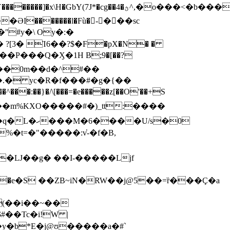
?[3� Ί6��?$�F�pX�N� �
����0m��d�^#��
���:��}�/\[���=�e�����z[��O'��+S
U/s�0
#��Tc�i!W |