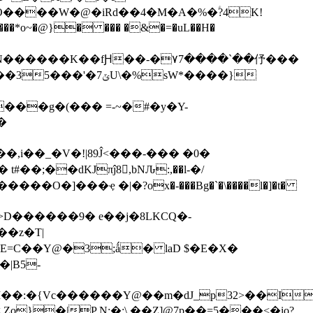
O����W�@�iRd��4�M�A�%�ؑ?4K!
~�@}� ��� �&�=�uL��H�
�
,i��_�V�!|89Ĵ<���-��� �0�
O�]���ҿ �|�?ox�-���Bg�`�\����l�]�t�
D������9� e��j�8LKCQ�-
��z�T|
|B5-
�:�{Vc������Y@��m�dJ_p32>��I
}�|P N:�:\,��Z]@7p��=5���<�io?