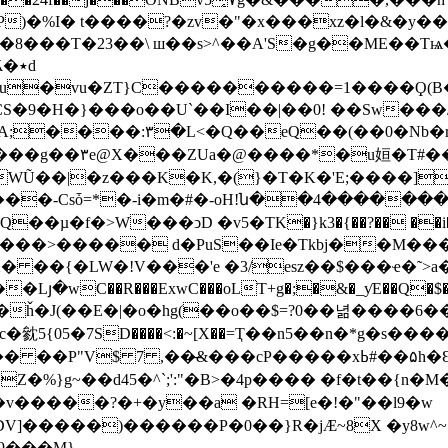
�8���T�23��\ ш��s>^��A'S�g��ME��Tѩ� 
٭d
CS�9�H�}���o��U`��I��|��0! ��Sw���
I�����6 ���5jYl�xn��?
�若fN���E��|
WŨ��|�z���K�K,�(}�T�K�'E;����]
�-Csȱ=*�-i�m�#�-oH!ն��4�������
�µ�f�>W���ͻD �v5�ΤK�}k3�{��?�� ��i�
2� ��{�LW�!V���'e �3/esz��$���ҽ�˜>
�wC��R���ExwC���oLT+g�;�&�_ƴE��Q�$��L
㓄5{05�7SD����<:�~[X��=Ҭ��n5��n�*g�s���
����xߕ#��۵h�Ɛa���}Ͽ" ab(�M?��u�EG_?�i��t
�d45�^`;':"�B>�4p���� �f�t��{n�M�E"
�5�v�����?�+�y��a �RH=[e�!�"��l9�w
$,9���M}